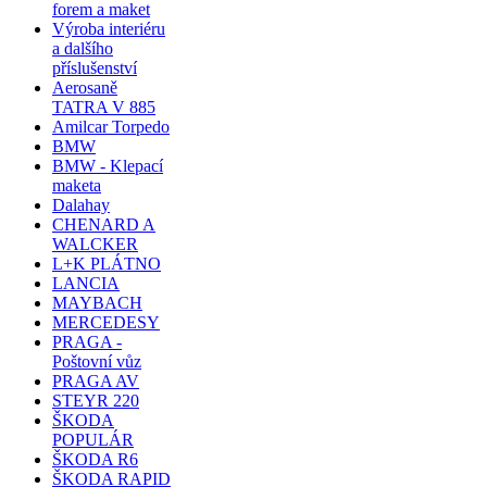
forem a maket
Výroba interiéru
a dalšího
příslušenství
Aerosaně
TATRA V 885
Amilcar Torpedo
BMW
BMW - Klepací
maketa
Dalahay
CHENARD A
WALCKER
L+K PLÁTNO
LANCIA
MAYBACH
MERCEDESY
PRAGA -
Poštovní vůz
PRAGA AV
STEYR 220
ŠKODA
POPULÁR
ŠKODA R6
ŠKODA RAPID