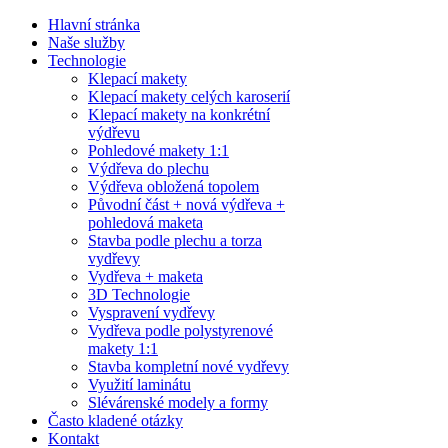
Hlavní stránka
Naše služby
Technologie
Klepací makety
Klepací makety celých karoserií
Klepací makety na konkrétní
výdřevu
Pohledové makety 1:1
Výdřeva do plechu
Výdřeva obložená topolem
Původní část + nová výdřeva +
pohledová maketa
Stavba podle plechu a torza
vydřevy
Vydřeva + maketa
3D Technologie
Vyspravení vydřevy
Vydřeva podle polystyrenové
makety 1:1
Stavba kompletní nové vydřevy
Využití laminátu
Slévárenské modely a formy
Často kladené otázky
Kontakt